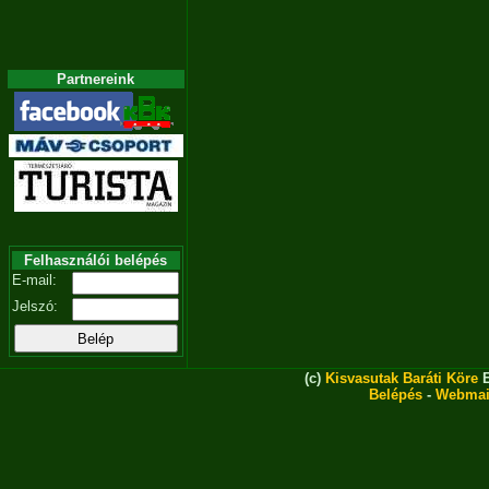
Partnereink
Felhasználói belépés
E-mail:
Jelszó:
(c)
Kisvasutak Baráti Köre
E
Belépés
-
Webmai