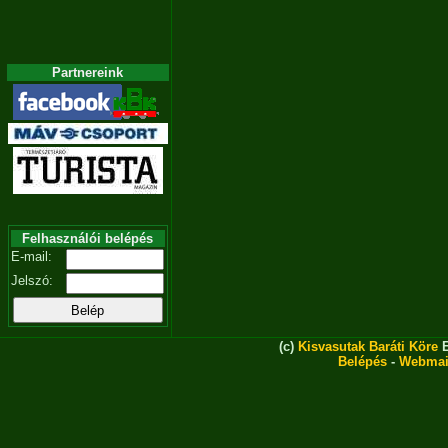
Partnereink
Felhasználói belépés
E-mail:
Jelszó:
(c)
Kisvasutak Baráti Köre
E
Belépés
-
Webmai