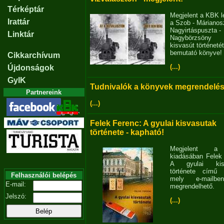
Térképtár
Megjelent a KBK l
Irattár
a Szob - Márianosz
Nagyirtáspuszta -
Linktár
Nagybörzsöny
kisvasút történetét
bemutató könyve!
Cikkarchívum
(...)
Újdonságok
GyIK
Tudnivalók a könyvek megrendelés
Partnereink
(...)
Felek Ferenc: A gyulai kisvasutak
története - kapható!
Megjelent 
kiadásában Felek
A gyulai kisv
története című 
Felhasználói belépés
mely e-mailb
E-mail:
megrendelhető.
Jelszó:
(...)