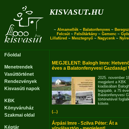
kisvasut.hu
~
Almamellék
~
Balatonfenyves
~
Beregsz
Felcsút
~
Felsőtárkány
~
Gemenc
~
Gyö
Lillafüred
~
Mesztegnyő
~
Nagycenk
~
Nyír
Főoldal
MEGJELENT: Balogh Imre: Hetvenö
Menetrendek
éves a Balatonfenyvesi Gazdasági 
Vasúttörténet
2025. november 1
Rendezvények
megjelent a KBK
kiadásában Balog
Kisvasúti napok
legújabb, a 75 éve
Balatonfenyvesi 
történetével fogla
KBK
kötete.
Könyváruház
(...)
Szakmai oldal
Árpási Imre - Szilva Péter: Át a
Képtár
vízválasztón - megjelent!