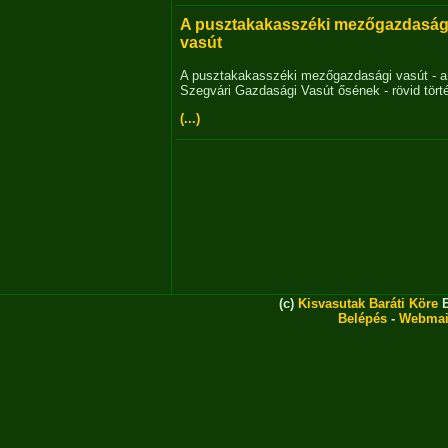
A pusztakakasszéki mezőgazdaság
vasút
A pusztakakasszéki mezőgazdasági vasút - a
Szegvári Gazdasági Vasút ősének - rövid tört
(...)
(c)
Kisvasutak Baráti Köre
E
Belépés
-
Webmai