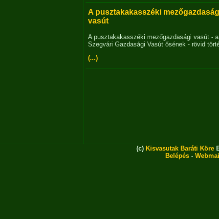
A pusztakakasszéki mezőgazdaság
vasút
A pusztakakasszéki mezőgazdasági vasút - a
Szegvári Gazdasági Vasút ősének - rövid tört
(...)
(c)
Kisvasutak Baráti Köre
E
Belépés
-
Webmai