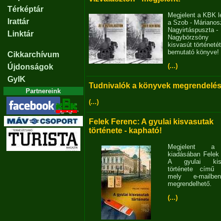
Térképtár
Megjelent a KBK l
Irattár
a Szob - Márianosz
Nagyirtáspuszta -
Linktár
Nagybörzsöny
kisvasút történetét
bemutató könyve!
Cikkarchívum
(...)
Újdonságok
GyIK
Tudnivalók a könyvek megrendelés
Partnereink
(...)
Felek Ferenc: A gyulai kisvasutak
története - kapható!
Megjelent 
kiadásában Felek
A gyulai kisv
története című 
mely e-mailb
megrendelhető.
(...)