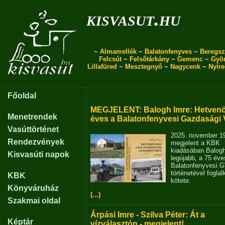
kisvasut.hu
~
Almamellék
~
Balatonfenyves
~
Beregsz
Felcsút
~
Felsőtárkány
~
Gemenc
~
Gyö
Lillafüred
~
Mesztegnyő
~
Nagycenk
~
Nyír
Főoldal
MEGJELENT: Balogh Imre: Hetvenö
Menetrendek
éves a Balatonfenyvesi Gazdasági 
Vasúttörténet
2025. november 1
Rendezvények
megjelent a KBK
kiadásában Balog
Kisvasúti napok
legújabb, a 75 éve
Balatonfenyvesi 
történetével fogla
KBK
kötete.
Könyváruház
(...)
Szakmai oldal
Árpási Imre - Szilva Péter: Át a
Képtár
vízválasztón - megjelent!