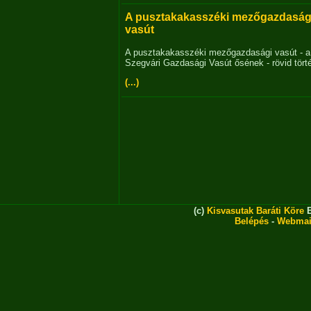
A pusztakakasszéki mezőgazdaság
vasút
A pusztakakasszéki mezőgazdasági vasút - a
Szegvári Gazdasági Vasút ősének - rövid tört
(...)
(c)
Kisvasutak Baráti Köre
E
Belépés
-
Webmai