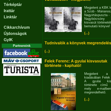
Térképtár
Megjelent a KBK l
Irattár
a Szob - Márianosz
Nagyirtáspuszta -
Linktár
Nagybörzsöny
kisvasút történetét
bemutató könyve!
Cikkarchívum
(...)
Újdonságok
GyIK
Tudnivalók a könyvek megrendelés
Partnereink
(...)
Felek Ferenc: A gyulai kisvasutak
története - kapható!
Megjelent 
kiadásában Felek
A gyulai kisv
története című 
mely e-mailb
megrendelhető.
(...)