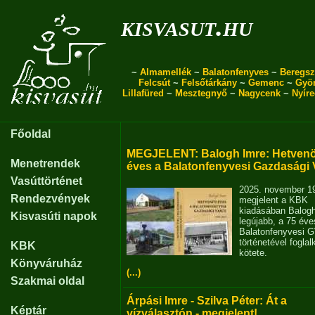
kisvasut.hu
~
Almamellék
~
Balatonfenyves
~
Beregsz
Felcsút
~
Felsőtárkány
~
Gemenc
~
Gyö
Lillafüred
~
Mesztegnyő
~
Nagycenk
~
Nyír
Főoldal
MEGJELENT: Balogh Imre: Hetvenö
Menetrendek
éves a Balatonfenyvesi Gazdasági 
Vasúttörténet
2025. november 1
Rendezvények
megjelent a KBK
kiadásában Balog
Kisvasúti napok
legújabb, a 75 éve
Balatonfenyvesi 
történetével fogla
KBK
kötete.
Könyváruház
(...)
Szakmai oldal
Árpási Imre - Szilva Péter: Át a
Képtár
vízválasztón - megjelent!