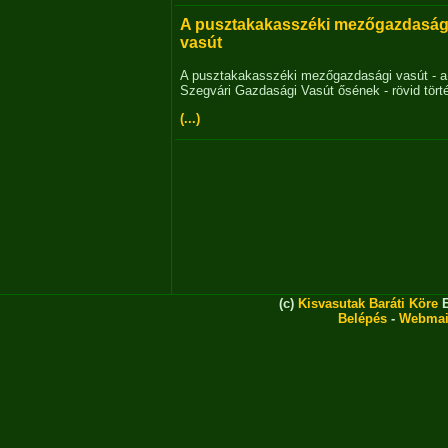
A pusztakakasszéki mezőgazdaság
vasút
A pusztakakasszéki mezőgazdasági vasút - a
Szegvári Gazdasági Vasút ősének - rövid tört
(...)
(c)
Kisvasutak Baráti Köre
E
Belépés
-
Webmai