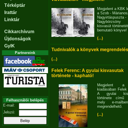
Térképtár
Megjelent a KBK l
Irattár
a Szob - Márianosz
Nagyirtáspuszta -
Linktár
Nagybörzsöny
kisvasút történetét
bemutató könyve!
Cikkarchívum
(...)
Újdonságok
GyIK
Tudnivalók a könyvek megrendelés
Partnereink
(...)
Felek Ferenc: A gyulai kisvasutak
története - kapható!
Megjelent 
kiadásában Felek
A gyulai kisv
története című 
Felhasználói belépés
mely e-mailb
E-mail:
megrendelhető.
Jelszó:
(...)