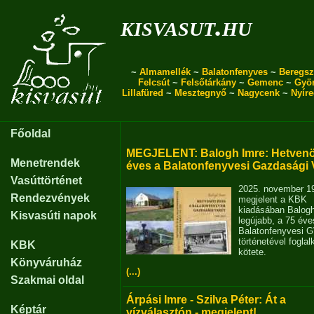
kisvasut.hu
~
Almamellék
~
Balatonfenyves
~
Beregsz
Felcsút
~
Felsőtárkány
~
Gemenc
~
Gyö
Lillafüred
~
Mesztegnyő
~
Nagycenk
~
Nyír
Főoldal
MEGJELENT: Balogh Imre: Hetvenö
Menetrendek
éves a Balatonfenyvesi Gazdasági 
Vasúttörténet
2025. november 1
Rendezvények
megjelent a KBK
kiadásában Balog
Kisvasúti napok
legújabb, a 75 éve
Balatonfenyvesi 
történetével fogla
KBK
kötete.
Könyváruház
(...)
Szakmai oldal
Árpási Imre - Szilva Péter: Át a
Képtár
vízválasztón - megjelent!