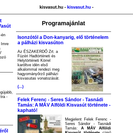
kisvasut.hu -
kisvasut.hu
-
t
Programajánlat
Vasút
-én
Isonzótól a Don-kanyarig, elő történelem
a pálházi kisvasúton
 Imre
s
Az ÉSZAKERDŐ Zrt. a
V
Füzéri Hadtörténeti és
kozó
Helytörténeti Körrel
karöltve idén első
alkalommal rendezi meg
hagyományőrző pálházi
kisvasutas vonatozását.
(...)
gújabb,
tra -
Felek Ferenc - Seres Sándor - Tasnádi
Tamás: A MÁV Alföldi Kisvasút története -
kapható!
Megjelent Felek Ferenc -
Seres Sándor - Tasnádi
Tamás:
A MÁV Alföldi
éről
Kisvasút története
című