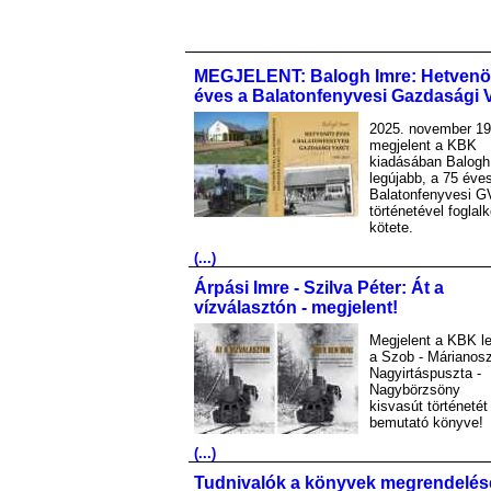
MEGJELENT: Balogh Imre: Hetvenö
éves a Balatonfenyvesi Gazdasági 
2025. november 19
megjelent a KBK
kiadásában Balogh
legújabb, a 75 éve
Balatonfenyvesi G
történetével foglal
kötete.
(...)
Árpási Imre - Szilva Péter: Át a
vízválasztón - megjelent!
Megjelent a KBK le
a Szob - Márianosz
Nagyirtáspuszta -
Nagybörzsöny
kisvasút történetét
bemutató könyve!
(...)
Tudnivalók a könyvek megrendelés