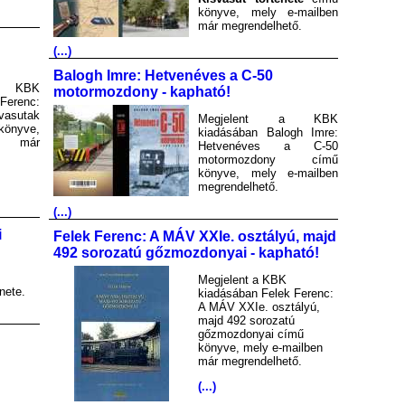
könyve, mely e-mailben
már megrendelhető.
(...)
Balogh Imre: Hetvenéves a C-50
a KBK
motormozdony - kapható!
Ferenc:
asutak
Megjelent a KBK
könyve,
kiadásában Balogh Imre:
en már
Hetvenéves a C-50
motormozdony című
könyve, mely e-mailben
megrendelhető.
(...)
i
Felek Ferenc: A MÁV XXIe. osztályú, majd
492 sorozatú gőzmozdonyai - kapható!
Megjelent a KBK
nete.
kiadásában Felek Ferenc:
A MÁV XXIe. osztályú,
majd 492 sorozatú
gőzmozdonyai című
könyve, mely e-mailben
már megrendelhető.
(...)