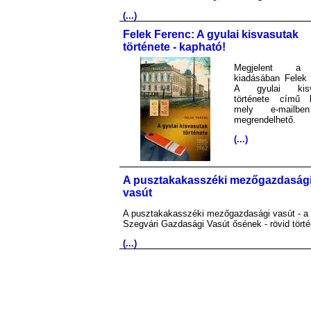
(...)
Felek Ferenc: A gyulai kisvasutak
története - kapható!
Megjelent 
kiadásában Felek 
A gyulai kisv
története című 
mely e-mailb
megrendelhető.
(...)
A pusztakakasszéki mezőgazdaság
vasút
A pusztakakasszéki mezőgazdasági vasút - a
Szegvári Gazdasági Vasút ősének - rövid törté
(...)