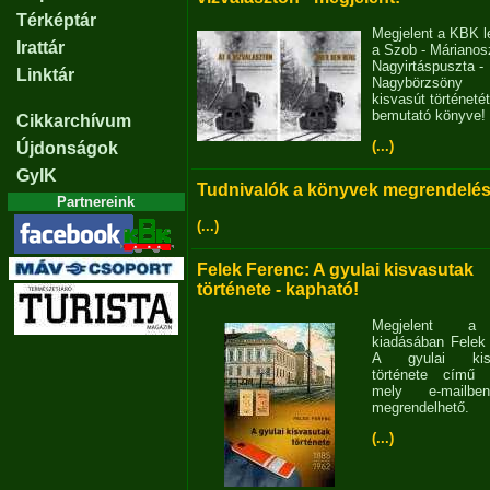
Térképtár
Megjelent a KBK l
Irattár
a Szob - Márianosz
Nagyirtáspuszta -
Linktár
Nagybörzsöny
kisvasút történetét
bemutató könyve!
Cikkarchívum
(...)
Újdonságok
GyIK
Tudnivalók a könyvek megrendelés
Partnereink
(...)
Felek Ferenc: A gyulai kisvasutak
története - kapható!
Megjelent 
kiadásában Felek
A gyulai kisv
története című 
mely e-mailb
megrendelhető.
(...)