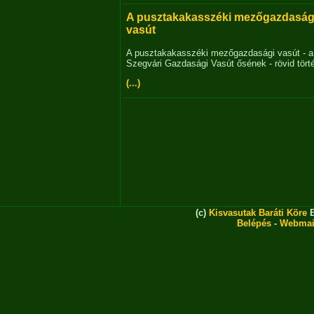
A pusztakakasszéki mezőgazdaság
vasút
A pusztakakasszéki mezőgazdasági vasút - a
Szegvári Gazdasági Vasút ősének - rövid tört
(...)
(c)
Kisvasutak Baráti Köre
E
Belépés
-
Webmai