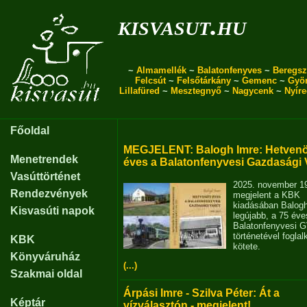
kisvasut.hu
~
Almamellék
~
Balatonfenyves
~
Beregsz
Felcsút
~
Felsőtárkány
~
Gemenc
~
Gyö
Lillafüred
~
Mesztegnyő
~
Nagycenk
~
Nyír
Főoldal
MEGJELENT: Balogh Imre: Hetvenö
Menetrendek
éves a Balatonfenyvesi Gazdasági 
Vasúttörténet
2025. november 1
Rendezvények
megjelent a KBK
kiadásában Balog
Kisvasúti napok
legújabb, a 75 éve
Balatonfenyvesi 
történetével fogla
KBK
kötete.
Könyváruház
(...)
Szakmai oldal
Árpási Imre - Szilva Péter: Át a
Képtár
vízválasztón - megjelent!